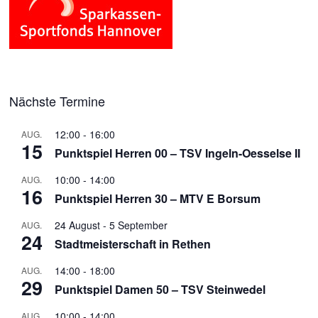
Nächste Termine
12:00
-
16:00
AUG.
15
Punktspiel Herren 00 – TSV Ingeln-Oesselse II
10:00
-
14:00
AUG.
16
Punktspiel Herren 30 – MTV E Borsum
24 August
-
5 September
AUG.
24
Stadtmeisterschaft in Rethen
14:00
-
18:00
AUG.
29
Punktspiel Damen 50 – TSV Steinwedel
10:00
-
14:00
AUG.